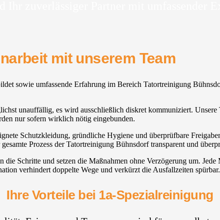
d Ihr zuverlässiger Partner mit umfassender E
enarbeit mit unserem Team
ebildet sowie umfassende Erfahrung im Bereich Tatortreinigung Bühnsdo
.
ichst unauffällig, es wird ausschließlich diskret kommuniziert. Unsere 
en nur sofern wirklich nötig eingebunden.
eignete Schutzkleidung, gründliche Hygiene und überprüfbare Freigaben
 gesamte Prozess der Tatortreinigung Bühnsdorf transparent und überpr
anen die Schritte und setzen die Maßnahmen ohne Verzögerung um. Je
ation verhindert doppelte Wege und verkürzt die Ausfallzeiten spürbar.
Ihre Vorteile bei 1a-Spezialreinigung