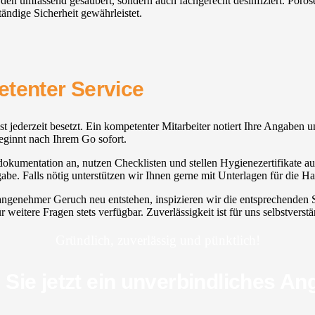
werden umfassend gesäubert, sondern auch fachgerecht desinfiziert. Porö
tändige Sicherheit gewährleistet.
etenter Service
ist jederzeit besetzt. Ein kompetenter Mitarbeiter notiert Ihre Angaben 
beginnt nach Ihrem Go sofort.
kumentation an, nutzen Checklisten und stellen Hygienezertifikate aus.
gabe. Falls nötig unterstützen wir Ihnen gerne mit Unterlagen für die 
angenehmer Geruch neu entstehen, inspizieren wir die entsprechenden S
weitere Fragen stets verfügbar. Zuverlässigkeit ist für uns selbstverstä
Gründlich, zuverlässig und pünktlich!
 Sie jetzt ein unverbindliches An