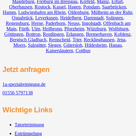
Magdeburg
,
Freiburg im Breisgau
,
Krefeld
,
Mainz
,
Erfurt
,
Oberhausen
,
Rostock
,
Kassel
,
Hagen
,
Potsdam
,
Saarbrücken
,
Hamm
,
Ludwigshafen am Rhein
,
Oldenburg
,
Mülheim an der Ruhr
,
Osnabrück
,
Leverkusen
,
Heidelberg
,
Darmstadt
,
Solingen
,
Regensburg
,
Herne
,
Paderborn
,
Neuss
,
Ingolstadt
,
Offenbach am
Main
,
Fürth
,
Ulm
,
Heilbronn
,
Pforzheim
,
Würzburg
,
Wolfsburg
,
Göttingen
,
Bottrop
,
Reutlingen
,
Erlangen
,
Bremerhaven
,
Koblenz
,
Bergisch Gladbach
,
Remscheid
,
Trier
,
Recklinghausen
,
Jena
,
Moers
,
Salzgitter
,
Siegen
,
Gütersloh
,
Hildesheim
,
Hanau
,
Kaiserslautern
,
Cottbus
Jetzt anfragen
1a-spezialreinigung.de
01556 5797138
Wichtige Links
Tatortreinigung
Entrümpelung