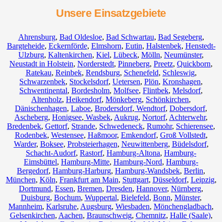
Unsere Einsatzgebiete
Ahrensburg
,
Bad Oldesloe
,
Bad Schwartau
,
Bad Segeberg
,
Bargteheide
,
Eckernförde
,
Elmshorn
,
Eutin
,
Halstenbek
,
Henstedt-
Ulzburg
,
Kaltenkirchen
,
Kiel
,
Lübeck
,
Mölln
,
Neumünster
,
Neustadt in Holstein
,
Norderstedt
,
Pinneberg
,
Preetz
,
Quickborn
,
Ratekau
,
Reinbek
,
Rendsburg
,
Schenefeld
,
Schleswig
,
Schwarzenbek
,
Stockelsdorf
,
Uetersen
,
Plön
,
Kronshagen
,
Schwentinental
,
Bordesholm
,
Molfsee
,
Flintbek
,
Melsdorf
,
Altenholz
,
Heikendorf
,
Mönkeberg
,
Schönkirchen
,
Dänischenhagen
,
Laboe
,
Brodersdorf
,
Wendtorf
,
Dobersdorf
,
Ascheberg
,
Honigsee
,
Wasbek
,
Aukrug
,
Nortorf
,
Achterwehr
,
Bredenbek
,
Gettorf
,
Strande
,
Schwedeneck
,
Rumohr
,
Schierensee
,
Rodenbek
,
Westensee
,
Haßmoor
,
Emkendorf
,
Groß Vollstedt
,
Warder
,
Boksee
,
Probsteierhagen
,
Neuwittenberg
,
Büdelsdorf
,
Schacht-Audorf
,
Rastorf
,
Hamburg-Altona
,
Hamburg-
Eimsbüttel
,
Hamburg-Mitte
,
Hamburg-Nord
,
Hamburg-
Bergedorf
,
Hamburg-Harburg
,
Hamburg-Wandsbek
,
Berlin
,
München
,
Köln
,
Frankfurt am Main
,
Stuttgart
,
Düsseldorf
,
Leipzig
,
Dortmund
,
Essen
,
Bremen
,
Dresden
,
Hannover
,
Nürnberg
,
Duisburg
,
Bochum
,
Wuppertal
,
Bielefeld
,
Bonn
,
Münster
,
Mannheim
,
Karlsruhe
,
Augsburg
,
Wiesbaden
,
Mönchengladbach
,
Gelsenkirchen
,
Aachen
,
Braunschweig
,
Chemnitz⁠
,
Halle (Saale)
,