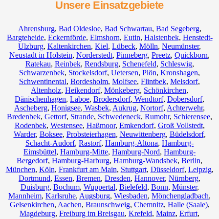
Unsere Einsatzgebiete
Ahrensburg
,
Bad Oldesloe
,
Bad Schwartau
,
Bad Segeberg
,
Bargteheide
,
Eckernförde
,
Elmshorn
,
Eutin
,
Halstenbek
,
Henstedt-
Ulzburg
,
Kaltenkirchen
,
Kiel
,
Lübeck
,
Mölln
,
Neumünster
,
Neustadt in Holstein
,
Norderstedt
,
Pinneberg
,
Preetz
,
Quickborn
,
Ratekau
,
Reinbek
,
Rendsburg
,
Schenefeld
,
Schleswig
,
Schwarzenbek
,
Stockelsdorf
,
Uetersen
,
Plön
,
Kronshagen
,
Schwentinental
,
Bordesholm
,
Molfsee
,
Flintbek
,
Melsdorf
,
Altenholz
,
Heikendorf
,
Mönkeberg
,
Schönkirchen
,
Dänischenhagen
,
Laboe
,
Brodersdorf
,
Wendtorf
,
Dobersdorf
,
Ascheberg
,
Honigsee
,
Wasbek
,
Aukrug
,
Nortorf
,
Achterwehr
,
Bredenbek
,
Gettorf
,
Strande
,
Schwedeneck
,
Rumohr
,
Schierensee
,
Rodenbek
,
Westensee
,
Haßmoor
,
Emkendorf
,
Groß Vollstedt
,
Warder
,
Boksee
,
Probsteierhagen
,
Neuwittenberg
,
Büdelsdorf
,
Schacht-Audorf
,
Rastorf
,
Hamburg-Altona
,
Hamburg-
Eimsbüttel
,
Hamburg-Mitte
,
Hamburg-Nord
,
Hamburg-
Bergedorf
,
Hamburg-Harburg
,
Hamburg-Wandsbek
,
Berlin
,
München
,
Köln
,
Frankfurt am Main
,
Stuttgart
,
Düsseldorf
,
Leipzig
,
Dortmund
,
Essen
,
Bremen
,
Dresden
,
Hannover
,
Nürnberg
,
Duisburg
,
Bochum
,
Wuppertal
,
Bielefeld
,
Bonn
,
Münster
,
Mannheim
,
Karlsruhe
,
Augsburg
,
Wiesbaden
,
Mönchengladbach
,
Gelsenkirchen
,
Aachen
,
Braunschweig
,
Chemnitz⁠
,
Halle (Saale)
,
Magdeburg
,
Freiburg im Breisgau
,
Krefeld
,
Mainz
,
Erfurt
,