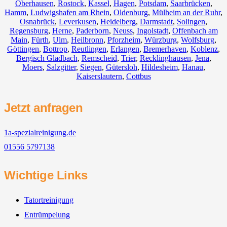
Oberhausen
,
Rostock
,
Kassel
,
Hagen
,
Potsdam
,
Saarbrücken
,
Hamm
,
Ludwigshafen am Rhein
,
Oldenburg
,
Mülheim an der Ruhr
,
Osnabrück
,
Leverkusen
,
Heidelberg
,
Darmstadt
,
Solingen
,
Regensburg
,
Herne
,
Paderborn
,
Neuss
,
Ingolstadt
,
Offenbach am
Main
,
Fürth
,
Ulm
,
Heilbronn
,
Pforzheim
,
Würzburg
,
Wolfsburg
,
Göttingen
,
Bottrop
,
Reutlingen
,
Erlangen
,
Bremerhaven
,
Koblenz
,
Bergisch Gladbach
,
Remscheid
,
Trier
,
Recklinghausen
,
Jena
,
Moers
,
Salzgitter
,
Siegen
,
Gütersloh
,
Hildesheim
,
Hanau
,
Kaiserslautern
,
Cottbus
Jetzt anfragen
1a-spezialreinigung.de
01556 5797138
Wichtige Links
Tatortreinigung
Entrümpelung