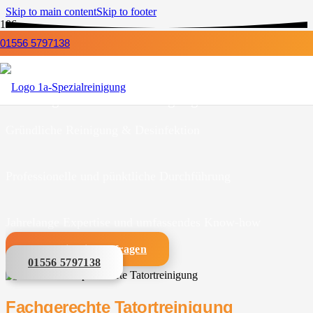
Skip to main content
Skip to footer
01556 5797138
Tatortreinigung
für Brodersby-Goltoft
1a-Spezialreinigung ist Ihr kompetenter Partner
für fachgerechte Tatortreinigungen.
Gründliche Reinigung & Desinfektion
Professionelle und pünktliche Durchführung
Jahrelange Expertise und umfassendes Know-how
Unverbindlich anfragen
01556 5797138
Fachgerechte Tatortreinigung