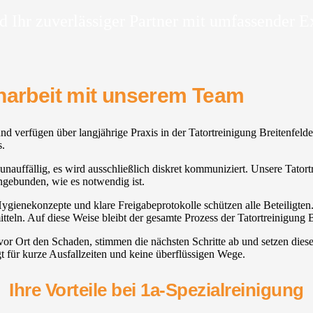
d Ihr zuverlässiger Partner mit umfassender E
enarbeit mit unserem Team
und verfügen über langjährige Praxis in der Tatortreinigung Breitenfel
s.
 unauffällig, es wird ausschließlich diskret kommuniziert. Unsere Tator
gebunden, wie es notwendig ist.
Hygienekonzepte und klare Freigabeprotokolle schützen alle Beteiligten
tteln. Auf diese Weise bleibt der gesamte Prozess der Tatortreinigung B
 vor Ort den Schaden, stimmen die nächsten Schritte ab und setzen die
t für kurze Ausfallzeiten und keine überflüssigen Wege.
Ihre Vorteile bei 1a-Spezialreinigung