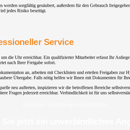
lien werden sorgfältig gesäubert, außerdem für den Gebrauch freigegeb
rd jedes Risiko beseitigt.
fessioneller Service
d um die Uhr erreichbar. Ein qualifizierter Mitarbeiter erfasst Ihr Anli
rtet nach Ihrer Freigabe sofort.
kumentation an, arbeiten mit Checklisten und erteilen Freigaben zur Hyg
aubere Übergabe. Falls nötig helfen wir Ihnen mit Dokumenten für Ihr
elle neu auftreten, inspizieren wir die betroffenen Bereiche selbstve
ere Fragen jederzeit erreichbar. Verbindlichkeit ist für uns selbstverstä
Gründlich, zuverlässig und pünktlich!
 Sie jetzt ein unverbindliches An