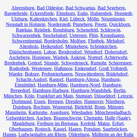
Ahrensburg
,
Bad Oldesloe
,
Bad Schwartau
,
Bad Segeberg
,
Bargteheide
,
Eckernförde
,
Elmshorn
,
Eutin
,
Halstenbek
,
Henstedt-
Ulzburg
,
Kaltenkirchen
,
Kiel
,
Lübeck
,
Mölln
,
Neumünster
,
Neustadt in Holstein
,
Norderstedt
,
Pinneberg
,
Preetz
,
Quickborn
,
Ratekau
,
Reinbek
,
Rendsburg
,
Schenefeld
,
Schleswig
,
Schwarzenbek
,
Stockelsdorf
,
Uetersen
,
Plön
,
Kronshagen
,
Schwentinental
,
Bordesholm
,
Molfsee
,
Flintbek
,
Melsdorf
,
Altenholz
,
Heikendorf
,
Mönkeberg
,
Schönkirchen
,
Dänischenhagen
,
Laboe
,
Brodersdorf
,
Wendtorf
,
Dobersdorf
,
Ascheberg
,
Honigsee
,
Wasbek
,
Aukrug
,
Nortorf
,
Achterwehr
,
Bredenbek
,
Gettorf
,
Strande
,
Schwedeneck
,
Rumohr
,
Schierensee
,
Rodenbek
,
Westensee
,
Haßmoor
,
Emkendorf
,
Groß Vollstedt
,
Warder
,
Boksee
,
Probsteierhagen
,
Neuwittenberg
,
Büdelsdorf
,
Schacht-Audorf
,
Rastorf
,
Hamburg-Altona
,
Hamburg-
Eimsbüttel
,
Hamburg-Mitte
,
Hamburg-Nord
,
Hamburg-
Bergedorf
,
Hamburg-Harburg
,
Hamburg-Wandsbek
,
Berlin
,
München
,
Köln
,
Frankfurt am Main
,
Stuttgart
,
Düsseldorf
,
Leipzig
,
Dortmund
,
Essen
,
Bremen
,
Dresden
,
Hannover
,
Nürnberg
,
Duisburg
,
Bochum
,
Wuppertal
,
Bielefeld
,
Bonn
,
Münster
,
Mannheim
,
Karlsruhe
,
Augsburg
,
Wiesbaden
,
Mönchengladbach
,
Gelsenkirchen
,
Aachen
,
Braunschweig
,
Chemnitz⁠
,
Halle (Saale)
,
Magdeburg
,
Freiburg im Breisgau
,
Krefeld
,
Mainz
,
Erfurt
,
Oberhausen
,
Rostock
,
Kassel
,
Hagen
,
Potsdam
,
Saarbrücken
,
Hamm
,
Ludwigshafen am Rhein
,
Oldenburg
,
Mülheim an der Ruhr
,