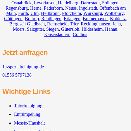
Osnabrück
,
Leverkusen
,
Heidelberg
,
Darmstadt
,
Solingen
,
Regensburg
,
Herne
,
Paderborn
,
Neuss
,
Ingolstadt
,
Offenbach am
Main
,
Fürth
,
Ulm
,
Heilbronn
,
Pforzheim
,
Würzburg
,
Wolfsburg
,
Göttingen
,
Bottrop
,
Reutlingen
,
Erlangen
,
Bremerhaven
,
Koblenz
,
Bergisch Gladbach
,
Remscheid
,
Trier
,
Recklinghausen
,
Jena
,
Moers
,
Salzgitter
,
Siegen
,
Gütersloh
,
Hildesheim
,
Hanau
,
Kaiserslautern
,
Cottbus
Jetzt anfragen
1a-spezialreinigung.de
01556 5797138
Wichtige Links
Tatortreinigung
Entrümpelung
Messie-Haushalt