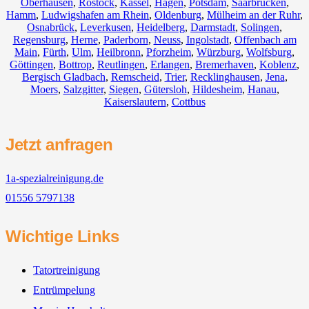
Oberhausen
,
Rostock
,
Kassel
,
Hagen
,
Potsdam
,
Saarbrücken
,
Hamm
,
Ludwigshafen am Rhein
,
Oldenburg
,
Mülheim an der Ruhr
,
Osnabrück
,
Leverkusen
,
Heidelberg
,
Darmstadt
,
Solingen
,
Regensburg
,
Herne
,
Paderborn
,
Neuss
,
Ingolstadt
,
Offenbach am
Main
,
Fürth
,
Ulm
,
Heilbronn
,
Pforzheim
,
Würzburg
,
Wolfsburg
,
Göttingen
,
Bottrop
,
Reutlingen
,
Erlangen
,
Bremerhaven
,
Koblenz
,
Bergisch Gladbach
,
Remscheid
,
Trier
,
Recklinghausen
,
Jena
,
Moers
,
Salzgitter
,
Siegen
,
Gütersloh
,
Hildesheim
,
Hanau
,
Kaiserslautern
,
Cottbus
Jetzt anfragen
1a-spezialreinigung.de
01556 5797138
Wichtige Links
Tatortreinigung
Entrümpelung