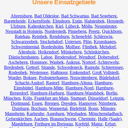
Unsere Einsatzgebiete
Ahrensburg
,
Bad Oldesloe
,
Bad Schwartau
,
Bad Segeberg
,
Bargteheide
,
Eckernförde
,
Elmshorn
,
Eutin
,
Halstenbek
,
Henstedt-
Ulzburg
,
Kaltenkirchen
,
Kiel
,
Lübeck
,
Mölln
,
Neumünster
,
Neustadt in Holstein
,
Norderstedt
,
Pinneberg
,
Preetz
,
Quickborn
,
Ratekau
,
Reinbek
,
Rendsburg
,
Schenefeld
,
Schleswig
,
Schwarzenbek
,
Stockelsdorf
,
Uetersen
,
Plön
,
Kronshagen
,
Schwentinental
,
Bordesholm
,
Molfsee
,
Flintbek
,
Melsdorf
,
Altenholz
,
Heikendorf
,
Mönkeberg
,
Schönkirchen
,
Dänischenhagen
,
Laboe
,
Brodersdorf
,
Wendtorf
,
Dobersdorf
,
Ascheberg
,
Honigsee
,
Wasbek
,
Aukrug
,
Nortorf
,
Achterwehr
,
Bredenbek
,
Gettorf
,
Strande
,
Schwedeneck
,
Rumohr
,
Schierensee
,
Rodenbek
,
Westensee
,
Haßmoor
,
Emkendorf
,
Groß Vollstedt
,
Warder
,
Boksee
,
Probsteierhagen
,
Neuwittenberg
,
Büdelsdorf
,
Schacht-Audorf
,
Rastorf
,
Hamburg-Altona
,
Hamburg-
Eimsbüttel
,
Hamburg-Mitte
,
Hamburg-Nord
,
Hamburg-
Bergedorf
,
Hamburg-Harburg
,
Hamburg-Wandsbek
,
Berlin
,
München
,
Köln
,
Frankfurt am Main
,
Stuttgart
,
Düsseldorf
,
Leipzig
,
Dortmund
,
Essen
,
Bremen
,
Dresden
,
Hannover
,
Nürnberg
,
Duisburg
,
Bochum
,
Wuppertal
,
Bielefeld
,
Bonn
,
Münster
,
Mannheim
,
Karlsruhe
,
Augsburg
,
Wiesbaden
,
Mönchengladbach
,
Gelsenkirchen
,
Aachen
,
Braunschweig
,
Chemnitz⁠
,
Halle (Saale)
,
Magdeburg
,
Freiburg im Breisgau
,
Krefeld
,
Mainz
,
Erfurt
,