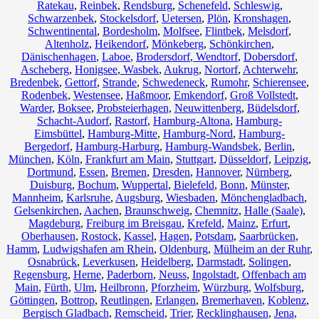
Ratekau
,
Reinbek
,
Rendsburg
,
Schenefeld
,
Schleswig
,
Schwarzenbek
,
Stockelsdorf
,
Uetersen
,
Plön
,
Kronshagen
,
Schwentinental
,
Bordesholm
,
Molfsee
,
Flintbek
,
Melsdorf
,
Altenholz
,
Heikendorf
,
Mönkeberg
,
Schönkirchen
,
Dänischenhagen
,
Laboe
,
Brodersdorf
,
Wendtorf
,
Dobersdorf
,
Ascheberg
,
Honigsee
,
Wasbek
,
Aukrug
,
Nortorf
,
Achterwehr
,
Bredenbek
,
Gettorf
,
Strande
,
Schwedeneck
,
Rumohr
,
Schierensee
,
Rodenbek
,
Westensee
,
Haßmoor
,
Emkendorf
,
Groß Vollstedt
,
Warder
,
Boksee
,
Probsteierhagen
,
Neuwittenberg
,
Büdelsdorf
,
Schacht-Audorf
,
Rastorf
,
Hamburg-Altona
,
Hamburg-
Eimsbüttel
,
Hamburg-Mitte
,
Hamburg-Nord
,
Hamburg-
Bergedorf
,
Hamburg-Harburg
,
Hamburg-Wandsbek
,
Berlin
,
München
,
Köln
,
Frankfurt am Main
,
Stuttgart
,
Düsseldorf
,
Leipzig
,
Dortmund
,
Essen
,
Bremen
,
Dresden
,
Hannover
,
Nürnberg
,
Duisburg
,
Bochum
,
Wuppertal
,
Bielefeld
,
Bonn
,
Münster
,
Mannheim
,
Karlsruhe
,
Augsburg
,
Wiesbaden
,
Mönchengladbach
,
Gelsenkirchen
,
Aachen
,
Braunschweig
,
Chemnitz⁠
,
Halle (Saale)
,
Magdeburg
,
Freiburg im Breisgau
,
Krefeld
,
Mainz
,
Erfurt
,
Oberhausen
,
Rostock
,
Kassel
,
Hagen
,
Potsdam
,
Saarbrücken
,
Hamm
,
Ludwigshafen am Rhein
,
Oldenburg
,
Mülheim an der Ruhr
,
Osnabrück
,
Leverkusen
,
Heidelberg
,
Darmstadt
,
Solingen
,
Regensburg
,
Herne
,
Paderborn
,
Neuss
,
Ingolstadt
,
Offenbach am
Main
,
Fürth
,
Ulm
,
Heilbronn
,
Pforzheim
,
Würzburg
,
Wolfsburg
,
Göttingen
,
Bottrop
,
Reutlingen
,
Erlangen
,
Bremerhaven
,
Koblenz
,
Bergisch Gladbach
,
Remscheid
,
Trier
,
Recklinghausen
,
Jena
,