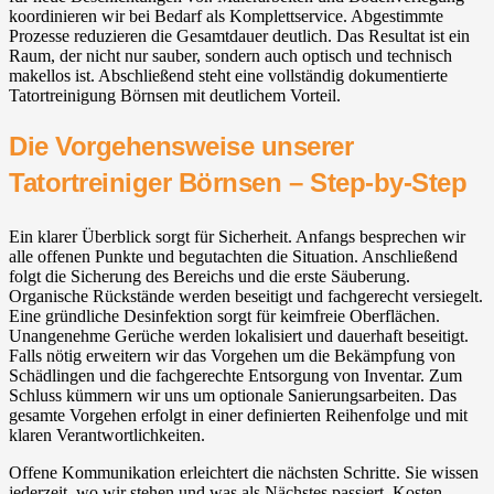
koordinieren wir bei Bedarf als Komplettservice. Abgestimmte
Prozesse reduzieren die Gesamtdauer deutlich. Das Resultat ist ein
Raum, der nicht nur sauber, sondern auch optisch und technisch
makellos ist. Abschließend steht eine vollständig dokumentierte
Tatortreinigung Börnsen mit deutlichem Vorteil.
Die Vorgehensweise unserer
Tatortreiniger Börnsen – Step-by-Step
Ein klarer Überblick sorgt für Sicherheit. Anfangs besprechen wir
alle offenen Punkte und begutachten die Situation. Anschließend
folgt die Sicherung des Bereichs und die erste Säuberung.
Organische Rückstände werden beseitigt und fachgerecht versiegelt.
Eine gründliche Desinfektion sorgt für keimfreie Oberflächen.
Unangenehme Gerüche werden lokalisiert und dauerhaft beseitigt.
Falls nötig erweitern wir das Vorgehen um die Bekämpfung von
Schädlingen und die fachgerechte Entsorgung von Inventar. Zum
Schluss kümmern wir uns um optionale Sanierungsarbeiten. Das
gesamte Vorgehen erfolgt in einer definierten Reihenfolge und mit
klaren Verantwortlichkeiten.
Offene Kommunikation erleichtert die nächsten Schritte. Sie wissen
jederzeit, wo wir stehen und was als Nächstes passiert. Kosten,