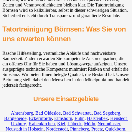
Zeiten und Verantwortlichkeiten bleiben klar. Die Tatortreinigung
Börnsen wird so kalkulierbar, selbst in dieser schwierigen Situation.
Sicherheit entsteht durch Transparenz und garantierte Resultate.
Tatortreinigung Börnsen: Was Sie von
uns erwarten können
Rasche Hilfestellung, vertrauliche Abläufe und nachweisbare
Sauberkeit. Zudem erwarten Sie kompetente Ansprechpartner, die
ein offenes Ohr für Sie haben und Lösungswege aufzeigen. Unsere
ausgeprägte technische Kompetenz minimiert Risiken und erhält die
Substanz. Wir bieten Ihnen belegte Qualität, die Bestand hat. Unsere
Betreuung stellt dabei den Menschen in den Mittelpunkt und handelt
jederzeit fachgerecht.
Unsere Einsatzgebiete
Ahrensburg
,
Bad Oldesloe
,
Bad Schwartau
,
Bad Segeberg
,
Bargteheide
,
Eckernförde
,
Elmshorn
,
Eutin
,
Halstenbek
,
Henstedt-
Ulzburg
,
Kaltenkirchen
,
Kiel
,
Lübeck
,
Mölln
,
Neumünster
,
Neustadt in Holstein
,
Norderstedt
,
Pinneberg
,
Preetz
,
Quickborn
,