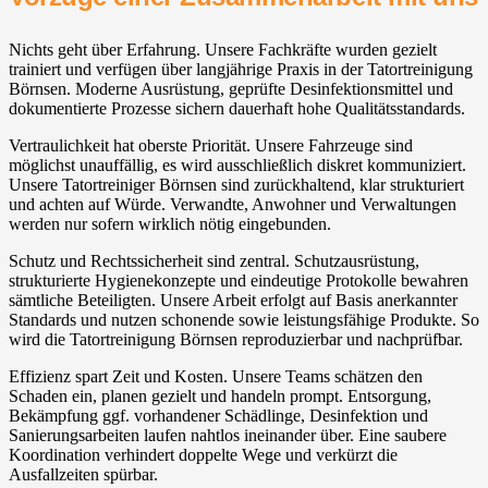
Nichts geht über Erfahrung. Unsere Fachkräfte wurden gezielt
trainiert und verfügen über langjährige Praxis in der Tatortreinigung
Börnsen. Moderne Ausrüstung, geprüfte Desinfektionsmittel und
dokumentierte Prozesse sichern dauerhaft hohe Qualitätsstandards.
Vertraulichkeit hat oberste Priorität. Unsere Fahrzeuge sind
möglichst unauffällig, es wird ausschließlich diskret kommuniziert.
Unsere Tatortreiniger Börnsen sind zurückhaltend, klar strukturiert
und achten auf Würde. Verwandte, Anwohner und Verwaltungen
werden nur sofern wirklich nötig eingebunden.
Schutz und Rechtssicherheit sind zentral. Schutzausrüstung,
strukturierte Hygienekonzepte und eindeutige Protokolle bewahren
sämtliche Beteiligten. Unsere Arbeit erfolgt auf Basis anerkannter
Standards und nutzen schonende sowie leistungsfähige Produkte. So
wird die Tatortreinigung Börnsen reproduzierbar und nachprüfbar.
Effizienz spart Zeit und Kosten. Unsere Teams schätzen den
Schaden ein, planen gezielt und handeln prompt. Entsorgung,
Bekämpfung ggf. vorhandener Schädlinge, Desinfektion und
Sanierungsarbeiten laufen nahtlos ineinander über. Eine saubere
Koordination verhindert doppelte Wege und verkürzt die
Ausfallzeiten spürbar.