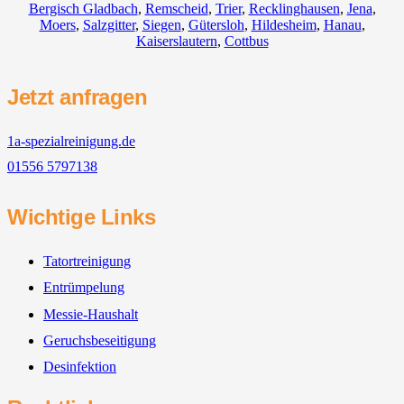
Bergisch Gladbach
,
Remscheid
,
Trier
,
Recklinghausen
,
Jena
,
Moers
,
Salzgitter
,
Siegen
,
Gütersloh
,
Hildesheim
,
Hanau
,
Kaiserslautern
,
Cottbus
Jetzt anfragen
1a-spezialreinigung.de
01556 5797138
Wichtige Links
Tatortreinigung
Entrümpelung
Messie-Haushalt
Geruchsbeseitigung
Desinfektion