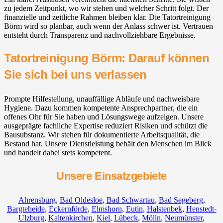
zu jedem Zeitpunkt, wo wir stehen und welcher Schritt folgt. Der
finanzielle und zeitliche Rahmen bleiben klar. Die Tatortreinigung
Börm wird so planbar, auch wenn der Anlass schwer ist. Vertrauen
entsteht durch Transparenz und nachvollziehbare Ergebnisse.
Tatortreinigung Börm: Darauf können
Sie sich bei uns verlassen
Prompte Hilfestellung, unauffällige Abläufe und nachweisbare
Hygiene. Dazu kommen kompetente Ansprechpartner, die ein
offenes Ohr für Sie haben und Lösungswege aufzeigen. Unsere
ausgeprägte fachliche Expertise reduziert Risiken und schützt die
Bausubstanz. Wir stehen für dokumentierte Arbeitsqualität, die
Bestand hat. Unsere Dienstleistung behält den Menschen im Blick
und handelt dabei stets kompetent.
Unsere Einsatzgebiete
Ahrensburg
,
Bad Oldesloe
,
Bad Schwartau
,
Bad Segeberg
,
Bargteheide
,
Eckernförde
,
Elmshorn
,
Eutin
,
Halstenbek
,
Henstedt-
Ulzburg
,
Kaltenkirchen
,
Kiel
,
Lübeck
,
Mölln
,
Neumünster
,