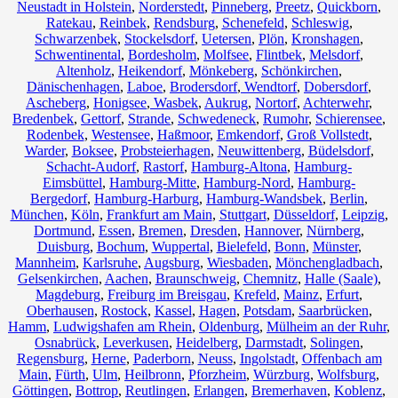
Neustadt in Holstein
,
Norderstedt
,
Pinneberg
,
Preetz
,
Quickborn
,
Ratekau
,
Reinbek
,
Rendsburg
,
Schenefeld
,
Schleswig
,
Schwarzenbek
,
Stockelsdorf
,
Uetersen
,
Plön
,
Kronshagen
,
Schwentinental
,
Bordesholm
,
Molfsee
,
Flintbek
,
Melsdorf
,
Altenholz
,
Heikendorf
,
Mönkeberg
,
Schönkirchen
,
Dänischenhagen
,
Laboe
,
Brodersdorf
,
Wendtorf
,
Dobersdorf
,
Ascheberg
,
Honigsee
,
Wasbek
,
Aukrug
,
Nortorf
,
Achterwehr
,
Bredenbek
,
Gettorf
,
Strande
,
Schwedeneck
,
Rumohr
,
Schierensee
,
Rodenbek
,
Westensee
,
Haßmoor
,
Emkendorf
,
Groß Vollstedt
,
Warder
,
Boksee
,
Probsteierhagen
,
Neuwittenberg
,
Büdelsdorf
,
Schacht-Audorf
,
Rastorf
,
Hamburg-Altona
,
Hamburg-
Eimsbüttel
,
Hamburg-Mitte
,
Hamburg-Nord
,
Hamburg-
Bergedorf
,
Hamburg-Harburg
,
Hamburg-Wandsbek
,
Berlin
,
München
,
Köln
,
Frankfurt am Main
,
Stuttgart
,
Düsseldorf
,
Leipzig
,
Dortmund
,
Essen
,
Bremen
,
Dresden
,
Hannover
,
Nürnberg
,
Duisburg
,
Bochum
,
Wuppertal
,
Bielefeld
,
Bonn
,
Münster
,
Mannheim
,
Karlsruhe
,
Augsburg
,
Wiesbaden
,
Mönchengladbach
,
Gelsenkirchen
,
Aachen
,
Braunschweig
,
Chemnitz⁠
,
Halle (Saale)
,
Magdeburg
,
Freiburg im Breisgau
,
Krefeld
,
Mainz
,
Erfurt
,
Oberhausen
,
Rostock
,
Kassel
,
Hagen
,
Potsdam
,
Saarbrücken
,
Hamm
,
Ludwigshafen am Rhein
,
Oldenburg
,
Mülheim an der Ruhr
,
Osnabrück
,
Leverkusen
,
Heidelberg
,
Darmstadt
,
Solingen
,
Regensburg
,
Herne
,
Paderborn
,
Neuss
,
Ingolstadt
,
Offenbach am
Main
,
Fürth
,
Ulm
,
Heilbronn
,
Pforzheim
,
Würzburg
,
Wolfsburg
,
Göttingen
,
Bottrop
,
Reutlingen
,
Erlangen
,
Bremerhaven
,
Koblenz
,