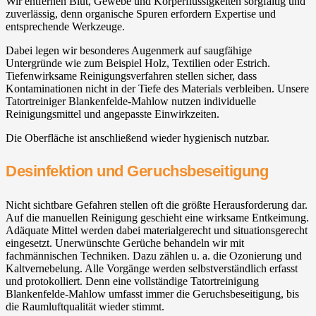
Wir entfernen Blut, Gewebe und Körperflüssigkeiten sorgfältig und
zuverlässig, denn organische Spuren erfordern Expertise und
entsprechende Werkzeuge.
Dabei legen wir besonderes Augenmerk auf saugfähige
Untergründe wie zum Beispiel Holz, Textilien oder Estrich.
Tiefenwirksame Reinigungsverfahren stellen sicher, dass
Kontaminationen nicht in der Tiefe des Materials verbleiben. Unsere
Tatortreiniger Blankenfelde-Mahlow⁠ nutzen individuelle
Reinigungsmittel und angepasste Einwirkzeiten.
Die Oberfläche ist anschließend wieder hygienisch nutzbar.
Desinfektion und Geruchsbeseitigung
Nicht sichtbare Gefahren stellen oft die größte Herausforderung dar.
Auf die manuellen Reinigung geschieht eine wirksame Entkeimung.
Adäquate Mittel werden dabei materialgerecht und situationsgerecht
eingesetzt. Unerwünschte Gerüche behandeln wir mit
fachmännischen Techniken. Dazu zählen u. a. die Ozonierung und
Kaltvernebelung. Alle Vorgänge werden selbstverständlich erfasst
und protokolliert. Denn eine vollständige Tatortreinigung
Blankenfelde-Mahlow⁠ umfasst immer die Geruchsbeseitigung, bis
die Raumluftqualität wieder stimmt.