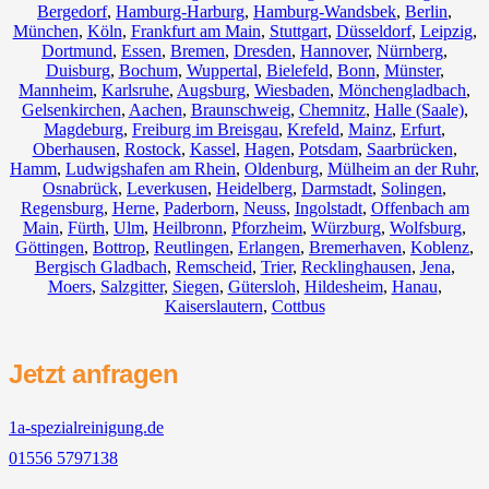
Bergedorf
,
Hamburg-Harburg
,
Hamburg-Wandsbek
,
Berlin
,
München
,
Köln
,
Frankfurt am Main
,
Stuttgart
,
Düsseldorf
,
Leipzig
,
Dortmund
,
Essen
,
Bremen
,
Dresden
,
Hannover
,
Nürnberg
,
Duisburg
,
Bochum
,
Wuppertal
,
Bielefeld
,
Bonn
,
Münster
,
Mannheim
,
Karlsruhe
,
Augsburg
,
Wiesbaden
,
Mönchengladbach
,
Gelsenkirchen
,
Aachen
,
Braunschweig
,
Chemnitz⁠
,
Halle (Saale)
,
Magdeburg
,
Freiburg im Breisgau
,
Krefeld
,
Mainz
,
Erfurt
,
Oberhausen
,
Rostock
,
Kassel
,
Hagen
,
Potsdam
,
Saarbrücken
,
Hamm
,
Ludwigshafen am Rhein
,
Oldenburg
,
Mülheim an der Ruhr
,
Osnabrück
,
Leverkusen
,
Heidelberg
,
Darmstadt
,
Solingen
,
Regensburg
,
Herne
,
Paderborn
,
Neuss
,
Ingolstadt
,
Offenbach am
Main
,
Fürth
,
Ulm
,
Heilbronn
,
Pforzheim
,
Würzburg
,
Wolfsburg
,
Göttingen
,
Bottrop
,
Reutlingen
,
Erlangen
,
Bremerhaven
,
Koblenz
,
Bergisch Gladbach
,
Remscheid
,
Trier
,
Recklinghausen
,
Jena
,
Moers
,
Salzgitter
,
Siegen
,
Gütersloh
,
Hildesheim
,
Hanau
,
Kaiserslautern
,
Cottbus
Jetzt anfragen
1a-spezialreinigung.de
01556 5797138