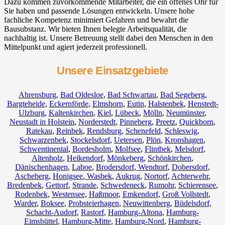
Dazu kommen zuvorkommende Mitarbeiter, die ein offenes Ohr für
Sie haben und passende Lösungen entwickeln. Unsere hohe
fachliche Kompetenz minimiert Gefahren und bewahrt die
Bausubstanz. Wir bieten Ihnen belegte Arbeitsqualität, die
nachhaltig ist. Unsere Betreuung stellt dabei den Menschen in den
Mittelpunkt und agiert jederzeit professionell.
Unsere Einsatzgebiete
Ahrensburg
,
Bad Oldesloe
,
Bad Schwartau
,
Bad Segeberg
,
Bargteheide
,
Eckernförde
,
Elmshorn
,
Eutin
,
Halstenbek
,
Henstedt-
Ulzburg
,
Kaltenkirchen
,
Kiel
,
Lübeck
,
Mölln
,
Neumünster
,
Neustadt in Holstein
,
Norderstedt
,
Pinneberg
,
Preetz
,
Quickborn
,
Ratekau
,
Reinbek
,
Rendsburg
,
Schenefeld
,
Schleswig
,
Schwarzenbek
,
Stockelsdorf
,
Uetersen
,
Plön
,
Kronshagen
,
Schwentinental
,
Bordesholm
,
Molfsee
,
Flintbek
,
Melsdorf
,
Altenholz
,
Heikendorf
,
Mönkeberg
,
Schönkirchen
,
Dänischenhagen
,
Laboe
,
Brodersdorf
,
Wendtorf
,
Dobersdorf
,
Ascheberg
,
Honigsee
,
Wasbek
,
Aukrug
,
Nortorf
,
Achterwehr
,
Bredenbek
,
Gettorf
,
Strande
,
Schwedeneck
,
Rumohr
,
Schierensee
,
Rodenbek
,
Westensee
,
Haßmoor
,
Emkendorf
,
Groß Vollstedt
,
Warder
,
Boksee
,
Probsteierhagen
,
Neuwittenberg
,
Büdelsdorf
,
Schacht-Audorf
,
Rastorf
,
Hamburg-Altona
,
Hamburg-
Eimsbüttel
,
Hamburg-Mitte
,
Hamburg-Nord
,
Hamburg-