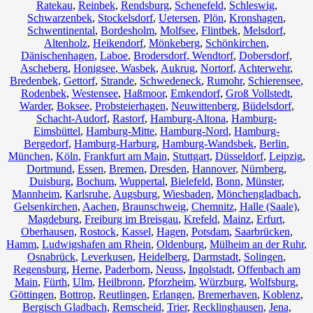
Ratekau
,
Reinbek
,
Rendsburg
,
Schenefeld
,
Schleswig
,
Schwarzenbek
,
Stockelsdorf
,
Uetersen
,
Plön
,
Kronshagen
,
Schwentinental
,
Bordesholm
,
Molfsee
,
Flintbek
,
Melsdorf
,
Altenholz
,
Heikendorf
,
Mönkeberg
,
Schönkirchen
,
Dänischenhagen
,
Laboe
,
Brodersdorf
,
Wendtorf
,
Dobersdorf
,
Ascheberg
,
Honigsee
,
Wasbek
,
Aukrug
,
Nortorf
,
Achterwehr
,
Bredenbek
,
Gettorf
,
Strande
,
Schwedeneck
,
Rumohr
,
Schierensee
,
Rodenbek
,
Westensee
,
Haßmoor
,
Emkendorf
,
Groß Vollstedt
,
Warder
,
Boksee
,
Probsteierhagen
,
Neuwittenberg
,
Büdelsdorf
,
Schacht-Audorf
,
Rastorf
,
Hamburg-Altona
,
Hamburg-
Eimsbüttel
,
Hamburg-Mitte
,
Hamburg-Nord
,
Hamburg-
Bergedorf
,
Hamburg-Harburg
,
Hamburg-Wandsbek
,
Berlin
,
München
,
Köln
,
Frankfurt am Main
,
Stuttgart
,
Düsseldorf
,
Leipzig
,
Dortmund
,
Essen
,
Bremen
,
Dresden
,
Hannover
,
Nürnberg
,
Duisburg
,
Bochum
,
Wuppertal
,
Bielefeld
,
Bonn
,
Münster
,
Mannheim
,
Karlsruhe
,
Augsburg
,
Wiesbaden
,
Mönchengladbach
,
Gelsenkirchen
,
Aachen
,
Braunschweig
,
Chemnitz⁠
,
Halle (Saale)
,
Magdeburg
,
Freiburg im Breisgau
,
Krefeld
,
Mainz
,
Erfurt
,
Oberhausen
,
Rostock
,
Kassel
,
Hagen
,
Potsdam
,
Saarbrücken
,
Hamm
,
Ludwigshafen am Rhein
,
Oldenburg
,
Mülheim an der Ruhr
,
Osnabrück
,
Leverkusen
,
Heidelberg
,
Darmstadt
,
Solingen
,
Regensburg
,
Herne
,
Paderborn
,
Neuss
,
Ingolstadt
,
Offenbach am
Main
,
Fürth
,
Ulm
,
Heilbronn
,
Pforzheim
,
Würzburg
,
Wolfsburg
,
Göttingen
,
Bottrop
,
Reutlingen
,
Erlangen
,
Bremerhaven
,
Koblenz
,
Bergisch Gladbach
,
Remscheid
,
Trier
,
Recklinghausen
,
Jena
,