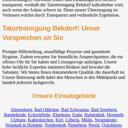
transparent, weshalb die Tatortreinigung Bekdorf kalkulierbar wird,
auch wenn der Anlass schwer ist. Denn unsere Überzeugung ist:
Vertrauen wächst durch Transparenz und verlässliche Ergebnisse.
Tatortreinigung Bekdorf: Unser
Versprechen an Sie
Prompte Hilfestellung, unauffällige Prozesse und garantierte
Hygiene. Zudem erwarten Sie freundliche Ansprechpartner, die ein
offenes Ohr für Sie haben und Lösungswege aufzeigen. Unsere
hohe fachliche Expertise minimiert Risiken und bewahrt die
Substanz. Wir bieten Ihnen dokumentierte Qualität, die dauerhaft ist.
Unsere Betreuung stellt dabei den Menschen in den Mittelpunkt und
handelt jederzeit fachgerecht.
Unsere Einsatzgebiete
Ahrensburg
,
Bad Oldesloe
,
Bad Schwartau
,
Bad Segeberg
,
Bargteheide
,
Eckernförde
,
Elmshorn
,
Eutin
,
Halstenbek
,
Henstedt-
Ulzburg
,
Kaltenkirchen
,
Kiel
,
Lübeck
,
Mölln
,
Neumünster
,
Neustadt in Holstein
,
Norderstedt
,
Pinneberg
,
Preetz
,
Quickborn
,