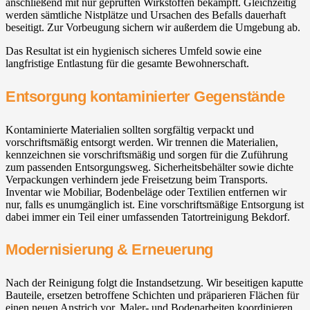
anschließend mit nur geprüften Wirkstoffen bekämpft. Gleichzeitig
werden sämtliche Nistplätze und Ursachen des Befalls dauerhaft
beseitigt. Zur Vorbeugung sichern wir außerdem die Umgebung ab.
Das Resultat ist ein hygienisch sicheres Umfeld sowie eine
langfristige Entlastung für die gesamte Bewohnerschaft.
Entsorgung kontaminierter Gegenstände
Kontaminierte Materialien sollten sorgfältig verpackt und
vorschriftsmäßig entsorgt werden. Wir trennen die Materialien,
kennzeichnen sie vorschriftsmäßig und sorgen für die Zuführung
zum passenden Entsorgungsweg. Sicherheitsbehälter sowie dichte
Verpackungen verhindern jede Freisetzung beim Transports.
Inventar wie Mobiliar, Bodenbeläge oder Textilien entfernen wir
nur, falls es unumgänglich ist. Eine vorschriftsmäßige Entsorgung ist
dabei immer ein Teil einer umfassenden Tatortreinigung Bekdorf.
Modernisierung & Erneuerung
Nach der Reinigung folgt die Instandsetzung. Wir beseitigen kaputte
Bauteile, ersetzen betroffene Schichten und präparieren Flächen für
einen neuen Anstrich vor. Maler- und Bodenarbeiten koordinieren