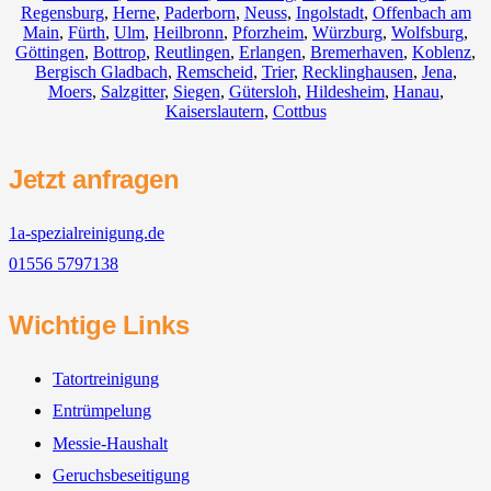
Regensburg
,
Herne
,
Paderborn
,
Neuss
,
Ingolstadt
,
Offenbach am
Main
,
Fürth
,
Ulm
,
Heilbronn
,
Pforzheim
,
Würzburg
,
Wolfsburg
,
Göttingen
,
Bottrop
,
Reutlingen
,
Erlangen
,
Bremerhaven
,
Koblenz
,
Bergisch Gladbach
,
Remscheid
,
Trier
,
Recklinghausen
,
Jena
,
Moers
,
Salzgitter
,
Siegen
,
Gütersloh
,
Hildesheim
,
Hanau
,
Kaiserslautern
,
Cottbus
Jetzt anfragen
1a-spezialreinigung.de
01556 5797138
Wichtige Links
Tatortreinigung
Entrümpelung
Messie-Haushalt
Geruchsbeseitigung