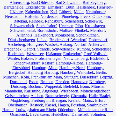
Ahrensburg
,
Bad Oldesloe
,
Bad Schwartau
,
Bad Segeberg
,
Bargteheide
,
Eckernförde
,
Elmshorn
,
Eutin
,
Halstenbek
,
Henstedt-
Ulzburg
,
Kaltenkirchen
,
Kiel
,
Lübeck
,
Mölln
,
Neumünster
,
Neustadt in Holstein
,
Norderstedt
,
Pinneberg
,
Preetz
,
Quickborn
,
Ratekau
,
Reinbek
,
Rendsburg
,
Schenefeld
,
Schleswig
,
Schwarzenbek
,
Stockelsdorf
,
Uetersen
,
Plön
,
Kronshagen
,
Schwentinental
,
Bordesholm
,
Molfsee
,
Flintbek
,
Melsdorf
,
Altenholz
,
Heikendorf
,
Mönkeberg
,
Schönkirchen
,
Dänischenhagen
,
Laboe
,
Brodersdorf
,
Wendtorf
,
Dobersdorf
,
Ascheberg
,
Honigsee
,
Wasbek
,
Aukrug
,
Nortorf
,
Achterwehr
,
Bredenbek
,
Gettorf
,
Strande
,
Schwedeneck
,
Rumohr
,
Schierensee
,
Rodenbek
,
Westensee
,
Haßmoor
,
Emkendorf
,
Groß Vollstedt
,
Warder
,
Boksee
,
Probsteierhagen
,
Neuwittenberg
,
Büdelsdorf
,
Schacht-Audorf
,
Rastorf
,
Hamburg-Altona
,
Hamburg-
Eimsbüttel
,
Hamburg-Mitte
,
Hamburg-Nord
,
Hamburg-
Bergedorf
,
Hamburg-Harburg
,
Hamburg-Wandsbek
,
Berlin
,
München
,
Köln
,
Frankfurt am Main
,
Stuttgart
,
Düsseldorf
,
Leipzig
,
Dortmund
,
Essen
,
Bremen
,
Dresden
,
Hannover
,
Nürnberg
,
Duisburg
,
Bochum
,
Wuppertal
,
Bielefeld
,
Bonn
,
Münster
,
Mannheim
,
Karlsruhe
,
Augsburg
,
Wiesbaden
,
Mönchengladbach
,
Gelsenkirchen
,
Aachen
,
Braunschweig
,
Chemnitz⁠
,
Halle (Saale)
,
Magdeburg
,
Freiburg im Breisgau
,
Krefeld
,
Mainz
,
Erfurt
,
Oberhausen
,
Rostock
,
Kassel
,
Hagen
,
Potsdam
,
Saarbrücken
,
Hamm
,
Ludwigshafen am Rhein
,
Oldenburg
,
Mülheim an der Ruhr
,
Osnabrück
,
Leverkusen
,
Heidelberg
,
Darmstadt
,
Solingen
,