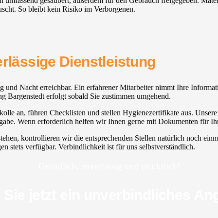
den umfassend gesäubert, außerdem für den Gebrauch freigegeben. Mater
uscht. So bleibt kein Risiko im Verborgenen.
erlässige Dienstleistung
ag und Nacht erreichbar. Ein erfahrener Mitarbeiter nimmt Ihre Informat
ung Bargenstedt erfolgt sobald Sie zustimmen umgehend.
lle an, führen Checklisten und stellen Hygienezertifikate aus. Unsere Q
be. Wenn erforderlich helfen wir Ihnen gerne mit Dokumenten für Ihr
tehen, kontrollieren wir die entsprechenden Stellen natürlich noch ein
stets verfügbar. Verbindlichkeit ist für uns selbstverständlich.
Gründlich, zuverlässig und pünktlich!
 Sie jetzt ein unverbindliches An