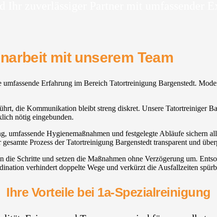
d Ihr zuverlässiger Partner mit umfassender E
enarbeit mit unserem Team
ie umfassende Erfahrung im Bereich Tatortreinigung Bargenstedt. Mode
führt, die Kommunikation bleibt streng diskret. Unsere Tatortreiniger B
lich nötig eingebunden.
ng, umfassende Hygienemaßnahmen und festgelegte Abläufe sichern alle B
r gesamte Prozess der Tatortreinigung Bargenstedt transparent und über
anen die Schritte und setzen die Maßnahmen ohne Verzögerung um. Ent
dination verhindert doppelte Wege und verkürzt die Ausfallzeiten spürb
Ihre Vorteile bei 1a-Spezialreinigung