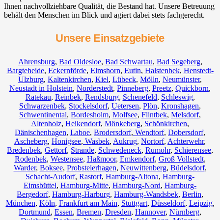
Ihnen nachvollziehbare Qualität, die Bestand hat. Unsere Betreuung
behält den Menschen im Blick und agiert dabei stets fachgerecht.
Unsere Einsatzgebiete
Ahrensburg
,
Bad Oldesloe
,
Bad Schwartau
,
Bad Segeberg
,
Bargteheide
,
Eckernförde
,
Elmshorn
,
Eutin
,
Halstenbek
,
Henstedt-
Ulzburg
,
Kaltenkirchen
,
Kiel
,
Lübeck
,
Mölln
,
Neumünster
,
Neustadt in Holstein
,
Norderstedt
,
Pinneberg
,
Preetz
,
Quickborn
,
Ratekau
,
Reinbek
,
Rendsburg
,
Schenefeld
,
Schleswig
,
Schwarzenbek
,
Stockelsdorf
,
Uetersen
,
Plön
,
Kronshagen
,
Schwentinental
,
Bordesholm
,
Molfsee
,
Flintbek
,
Melsdorf
,
Altenholz
,
Heikendorf
,
Mönkeberg
,
Schönkirchen
,
Dänischenhagen
,
Laboe
,
Brodersdorf
,
Wendtorf
,
Dobersdorf
,
Ascheberg
,
Honigsee
,
Wasbek
,
Aukrug
,
Nortorf
,
Achterwehr
,
Bredenbek
,
Gettorf
,
Strande
,
Schwedeneck
,
Rumohr
,
Schierensee
,
Rodenbek
,
Westensee
,
Haßmoor
,
Emkendorf
,
Groß Vollstedt
,
Warder
,
Boksee
,
Probsteierhagen
,
Neuwittenberg
,
Büdelsdorf
,
Schacht-Audorf
,
Rastorf
,
Hamburg-Altona
,
Hamburg-
Eimsbüttel
,
Hamburg-Mitte
,
Hamburg-Nord
,
Hamburg-
Bergedorf
,
Hamburg-Harburg
,
Hamburg-Wandsbek
,
Berlin
,
München
,
Köln
,
Frankfurt am Main
,
Stuttgart
,
Düsseldorf
,
Leipzig
,
Dortmund
,
Essen
,
Bremen
,
Dresden
,
Hannover
,
Nürnberg
,