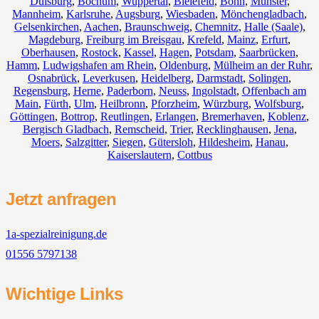
Duisburg
,
Bochum
,
Wuppertal
,
Bielefeld
,
Bonn
,
Münster
,
Mannheim
,
Karlsruhe
,
Augsburg
,
Wiesbaden
,
Mönchengladbach
,
Gelsenkirchen
,
Aachen
,
Braunschweig
,
Chemnitz⁠
,
Halle (Saale)
,
Magdeburg
,
Freiburg im Breisgau
,
Krefeld
,
Mainz
,
Erfurt
,
Oberhausen
,
Rostock
,
Kassel
,
Hagen
,
Potsdam
,
Saarbrücken
,
Hamm
,
Ludwigshafen am Rhein
,
Oldenburg
,
Mülheim an der Ruhr
,
Osnabrück
,
Leverkusen
,
Heidelberg
,
Darmstadt
,
Solingen
,
Regensburg
,
Herne
,
Paderborn
,
Neuss
,
Ingolstadt
,
Offenbach am
Main
,
Fürth
,
Ulm
,
Heilbronn
,
Pforzheim
,
Würzburg
,
Wolfsburg
,
Göttingen
,
Bottrop
,
Reutlingen
,
Erlangen
,
Bremerhaven
,
Koblenz
,
Bergisch Gladbach
,
Remscheid
,
Trier
,
Recklinghausen
,
Jena
,
Moers
,
Salzgitter
,
Siegen
,
Gütersloh
,
Hildesheim
,
Hanau
,
Kaiserslautern
,
Cottbus
Jetzt anfragen
1a-spezialreinigung.de
01556 5797138
Wichtige Links