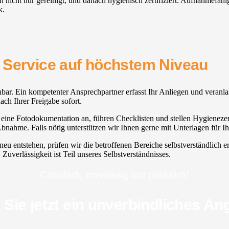
en nicht nur gereinigt, und danach hygienisch zertifiziert. Aufnahmefäh
k.
 Service auf höchstem Niveau
eichbar. Ein kompetenter Ansprechpartner erfasst Ihr Anliegen und veranla
ach Ihrer Freigabe sofort.
ine Fotodokumentation an, führen Checklisten und stellen Hygienezerti
nahme. Falls nötig unterstützen wir Ihnen gerne mit Unterlagen für Ih
u entstehen, prüfen wir die betroffenen Bereiche selbstverständlich er
 Zuverlässigkeit ist Teil unseres Selbstverständnisses.
Gründlich, zuverlässig und pünktlich!
 Sie jetzt ein unverbindliches An