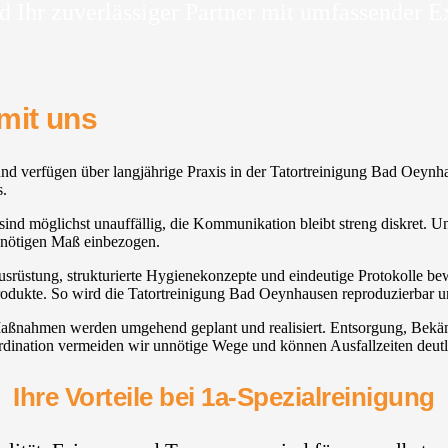
d Ihr zuverlässiger Partner mit umfassender E
mit uns
t und verfügen über langjährige Praxis in der Tatortreinigung Bad Oeyn
s.
d möglichst unauffällig, die Kommunikation bleibt streng diskret. Uns
 nötigen Maß einbezogen.
usrüstung, strukturierte Hygienekonzepte und eindeutige Protokolle be
Produkte. So wird die Tatortreinigung Bad Oeynhausen reproduzierbar u
t, Maßnahmen werden umgehend geplant und realisiert. Entsorgung, Bek
ordination vermeiden wir unnötige Wege und können Ausfallzeiten deutl
Ihre Vorteile bei 1a-Spezialreinigung