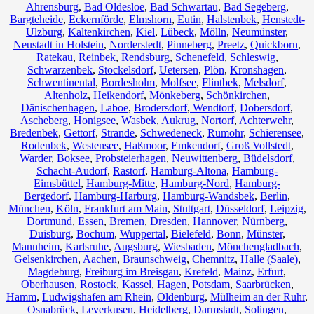
Ahrensburg
,
Bad Oldesloe
,
Bad Schwartau
,
Bad Segeberg
,
Bargteheide
,
Eckernförde
,
Elmshorn
,
Eutin
,
Halstenbek
,
Henstedt-
Ulzburg
,
Kaltenkirchen
,
Kiel
,
Lübeck
,
Mölln
,
Neumünster
,
Neustadt in Holstein
,
Norderstedt
,
Pinneberg
,
Preetz
,
Quickborn
,
Ratekau
,
Reinbek
,
Rendsburg
,
Schenefeld
,
Schleswig
,
Schwarzenbek
,
Stockelsdorf
,
Uetersen
,
Plön
,
Kronshagen
,
Schwentinental
,
Bordesholm
,
Molfsee
,
Flintbek
,
Melsdorf
,
Altenholz
,
Heikendorf
,
Mönkeberg
,
Schönkirchen
,
Dänischenhagen
,
Laboe
,
Brodersdorf
,
Wendtorf
,
Dobersdorf
,
Ascheberg
,
Honigsee
,
Wasbek
,
Aukrug
,
Nortorf
,
Achterwehr
,
Bredenbek
,
Gettorf
,
Strande
,
Schwedeneck
,
Rumohr
,
Schierensee
,
Rodenbek
,
Westensee
,
Haßmoor
,
Emkendorf
,
Groß Vollstedt
,
Warder
,
Boksee
,
Probsteierhagen
,
Neuwittenberg
,
Büdelsdorf
,
Schacht-Audorf
,
Rastorf
,
Hamburg-Altona
,
Hamburg-
Eimsbüttel
,
Hamburg-Mitte
,
Hamburg-Nord
,
Hamburg-
Bergedorf
,
Hamburg-Harburg
,
Hamburg-Wandsbek
,
Berlin
,
München
,
Köln
,
Frankfurt am Main
,
Stuttgart
,
Düsseldorf
,
Leipzig
,
Dortmund
,
Essen
,
Bremen
,
Dresden
,
Hannover
,
Nürnberg
,
Duisburg
,
Bochum
,
Wuppertal
,
Bielefeld
,
Bonn
,
Münster
,
Mannheim
,
Karlsruhe
,
Augsburg
,
Wiesbaden
,
Mönchengladbach
,
Gelsenkirchen
,
Aachen
,
Braunschweig
,
Chemnitz⁠
,
Halle (Saale)
,
Magdeburg
,
Freiburg im Breisgau
,
Krefeld
,
Mainz
,
Erfurt
,
Oberhausen
,
Rostock
,
Kassel
,
Hagen
,
Potsdam
,
Saarbrücken
,
Hamm
,
Ludwigshafen am Rhein
,
Oldenburg
,
Mülheim an der Ruhr
,
Osnabrück
,
Leverkusen
,
Heidelberg
,
Darmstadt
,
Solingen
,