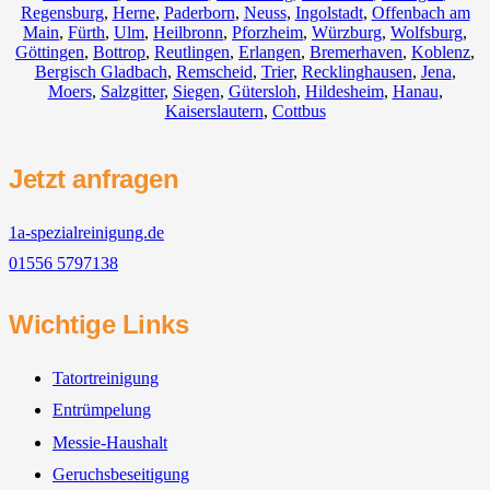
Regensburg
,
Herne
,
Paderborn
,
Neuss
,
Ingolstadt
,
Offenbach am
Main
,
Fürth
,
Ulm
,
Heilbronn
,
Pforzheim
,
Würzburg
,
Wolfsburg
,
Göttingen
,
Bottrop
,
Reutlingen
,
Erlangen
,
Bremerhaven
,
Koblenz
,
Bergisch Gladbach
,
Remscheid
,
Trier
,
Recklinghausen
,
Jena
,
Moers
,
Salzgitter
,
Siegen
,
Gütersloh
,
Hildesheim
,
Hanau
,
Kaiserslautern
,
Cottbus
Jetzt anfragen
1a-spezialreinigung.de
01556 5797138
Wichtige Links
Tatortreinigung
Entrümpelung
Messie-Haushalt
Geruchsbeseitigung