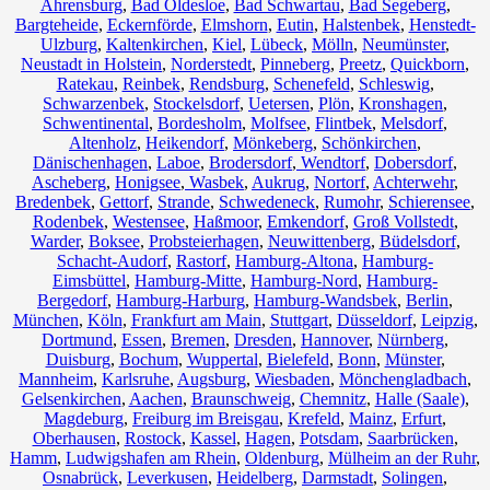
Ahrensburg
,
Bad Oldesloe
,
Bad Schwartau
,
Bad Segeberg
,
Bargteheide
,
Eckernförde
,
Elmshorn
,
Eutin
,
Halstenbek
,
Henstedt-
Ulzburg
,
Kaltenkirchen
,
Kiel
,
Lübeck
,
Mölln
,
Neumünster
,
Neustadt in Holstein
,
Norderstedt
,
Pinneberg
,
Preetz
,
Quickborn
,
Ratekau
,
Reinbek
,
Rendsburg
,
Schenefeld
,
Schleswig
,
Schwarzenbek
,
Stockelsdorf
,
Uetersen
,
Plön
,
Kronshagen
,
Schwentinental
,
Bordesholm
,
Molfsee
,
Flintbek
,
Melsdorf
,
Altenholz
,
Heikendorf
,
Mönkeberg
,
Schönkirchen
,
Dänischenhagen
,
Laboe
,
Brodersdorf
,
Wendtorf
,
Dobersdorf
,
Ascheberg
,
Honigsee
,
Wasbek
,
Aukrug
,
Nortorf
,
Achterwehr
,
Bredenbek
,
Gettorf
,
Strande
,
Schwedeneck
,
Rumohr
,
Schierensee
,
Rodenbek
,
Westensee
,
Haßmoor
,
Emkendorf
,
Groß Vollstedt
,
Warder
,
Boksee
,
Probsteierhagen
,
Neuwittenberg
,
Büdelsdorf
,
Schacht-Audorf
,
Rastorf
,
Hamburg-Altona
,
Hamburg-
Eimsbüttel
,
Hamburg-Mitte
,
Hamburg-Nord
,
Hamburg-
Bergedorf
,
Hamburg-Harburg
,
Hamburg-Wandsbek
,
Berlin
,
München
,
Köln
,
Frankfurt am Main
,
Stuttgart
,
Düsseldorf
,
Leipzig
,
Dortmund
,
Essen
,
Bremen
,
Dresden
,
Hannover
,
Nürnberg
,
Duisburg
,
Bochum
,
Wuppertal
,
Bielefeld
,
Bonn
,
Münster
,
Mannheim
,
Karlsruhe
,
Augsburg
,
Wiesbaden
,
Mönchengladbach
,
Gelsenkirchen
,
Aachen
,
Braunschweig
,
Chemnitz⁠
,
Halle (Saale)
,
Magdeburg
,
Freiburg im Breisgau
,
Krefeld
,
Mainz
,
Erfurt
,
Oberhausen
,
Rostock
,
Kassel
,
Hagen
,
Potsdam
,
Saarbrücken
,
Hamm
,
Ludwigshafen am Rhein
,
Oldenburg
,
Mülheim an der Ruhr
,
Osnabrück
,
Leverkusen
,
Heidelberg
,
Darmstadt
,
Solingen
,