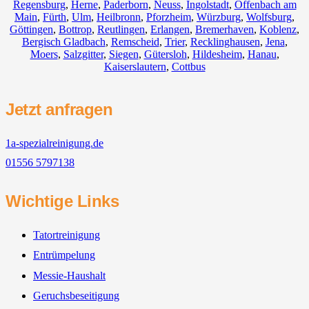
Regensburg
,
Herne
,
Paderborn
,
Neuss
,
Ingolstadt
,
Offenbach am
Main
,
Fürth
,
Ulm
,
Heilbronn
,
Pforzheim
,
Würzburg
,
Wolfsburg
,
Göttingen
,
Bottrop
,
Reutlingen
,
Erlangen
,
Bremerhaven
,
Koblenz
,
Bergisch Gladbach
,
Remscheid
,
Trier
,
Recklinghausen
,
Jena
,
Moers
,
Salzgitter
,
Siegen
,
Gütersloh
,
Hildesheim
,
Hanau
,
Kaiserslautern
,
Cottbus
Jetzt anfragen
1a-spezialreinigung.de
01556 5797138
Wichtige Links
Tatortreinigung
Entrümpelung
Messie-Haushalt
Geruchsbeseitigung