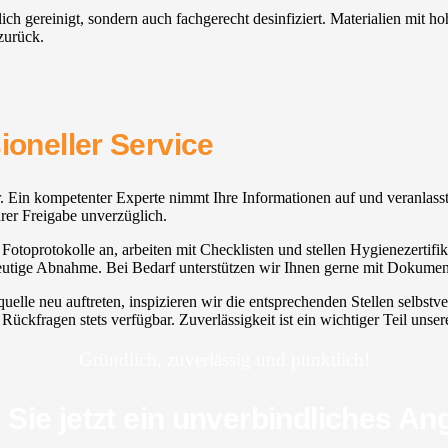
dlich gereinigt, sondern auch fachgerecht desinfiziert. Materialien mit
zurück.
ioneller Service
bar. Ein kompetenter Experte nimmt Ihre Informationen auf und veranlasst
Ihrer Freigabe unverzüglich.
toprotokolle an, arbeiten mit Checklisten und stellen Hygienezertifikat
deutige Abnahme. Bei Bedarf unterstützen wir Ihnen gerne mit Dokumen
lle neu auftreten, inspizieren wir die entsprechenden Stellen selbstve
Rückfragen stets verfügbar. Zuverlässigkeit ist ein wichtiger Teil uns
Gründlich, zuverlässig und pünktlich!
 Sie jetzt ein unverbindliches An