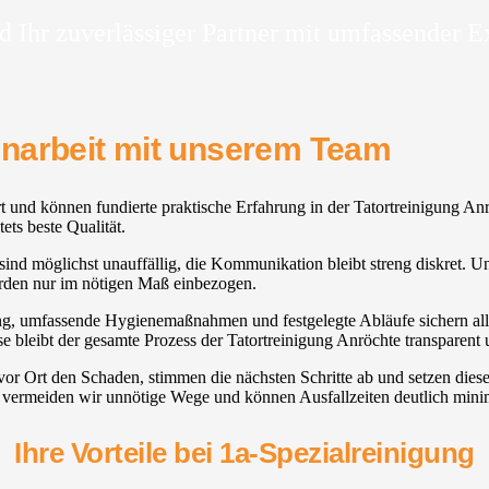
d Ihr zuverlässiger Partner mit umfassender E
enarbeit mit unserem Team
t und können fundierte praktische Erfahrung in der Tatortreinigung Anr
ets beste Qualität.
d möglichst unauffällig, die Kommunikation bleibt streng diskret. Unser
rden nur im nötigen Maß einbezogen.
ung, umfassende Hygienemaßnahmen und festgelegte Abläufe sichern alle 
se bleibt der gesamte Prozess der Tatortreinigung Anröchte transparent 
 vor Ort den Schaden, stimmen die nächsten Schritte ab und setzen die
n vermeiden wir unnötige Wege und können Ausfallzeiten deutlich mini
Ihre Vorteile bei 1a-Spezialreinigung