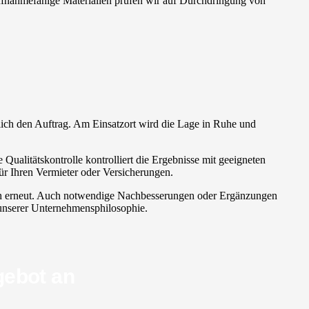
Aufnahmefähige Materialien prüfen wir auf Durchdringung von
züglich den Auftrag. Am Einsatzort wird die Lage in Ruhe und
Qualitätskontrolle kontrolliert die Ergebnisse mit geeigneten
r Ihren Vermieter oder Versicherungen.
dlich erneut. Auch notwendige Nachbesserungen oder Ergänzungen
l unserer Unternehmensphilosophie.
gebot an