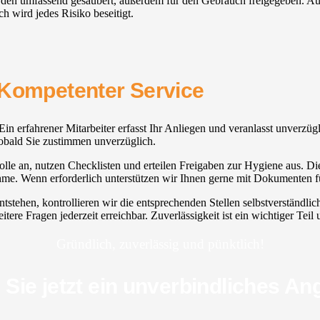
 werden umfassend gesäubert, außerdem für den Gebrauch freigegeben. 
h wird jedes Risiko beseitigt.
 Kompetenter Service
tzt. Ein erfahrener Mitarbeiter erfasst Ihr Anliegen und veranlasst unver
sobald Sie zustimmen unverzüglich.
lle an, nutzen Checklisten und erteilen Freigaben zur Hygiene aus. Die 
. Wenn erforderlich unterstützen wir Ihnen gerne mit Dokumenten fü
entstehen, kontrollieren wir die entsprechenden Stellen selbstverstän
tere Fragen jederzeit erreichbar. Zuverlässigkeit ist ein wichtiger Tei
Gründlich, zuverlässig und pünktlich!
 Sie jetzt ein unverbindliches An