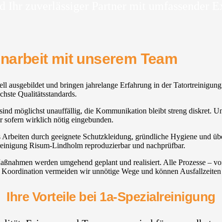
d Ihr zuverlässiger Partner mit umfassender E
enarbeit mit unserem Team
onell ausgebildet und bringen jahrelange Erfahrung in der Tatortreinig
chste Qualitätsstandards.
d möglichst unauffällig, die Kommunikation bleibt streng diskret. Uns
 sofern wirklich nötig eingebunden.
es Arbeiten durch geeignete Schutzkleidung, gründliche Hygiene und üb
treinigung Risum-Lindholm reproduzierbar und nachprüfbar.
, Maßnahmen werden umgehend geplant und realisiert. Alle Prozesse – 
 Koordination vermeiden wir unnötige Wege und können Ausfallzeiten 
Ihre Vorteile bei 1a-Spezialreinigung