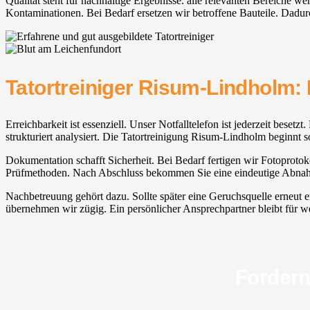
Qualität steht für nachhaltige Ergebnisse. alle relevanten Bereiche
Kontaminationen. Bei Bedarf ersetzen wir betroffene Bauteile. Dadurc
Tatortreiniger Risum-Lindholm:
Erreichbarkeit ist essenziell. Unser Notfalltelefon ist jederzeit bese
strukturiert analysiert. Die Tatortreinigung Risum-Lindholm beginnt 
Dokumentation schafft Sicherheit. Bei Bedarf fertigen wir Fotoprotoko
Prüfmethoden. Nach Abschluss bekommen Sie eine eindeutige Abnahme
Nachbetreuung gehört dazu. Sollte später eine Geruchsquelle erneut 
übernehmen wir zügig. Ein persönlicher Ansprechpartner bleibt für wei
Fordern