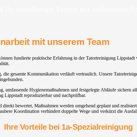
d Ihr zuverlässiger Partner mit umfassender E
enarbeit mit unserem Team
önnen fundierte praktische Erfahrung in der Tatortreinigung Lippstadt
lität.
ig, die gesamte Kommunikation verläuft vertraulich. Unsere Tatortreiniger
eingebunden.
ung, umfassende Hygienemaßnahmen und festgelegte Abläufe sichern alle
ung Lippstadt reproduzierbar und nachprüfbar.
ird direkt bewertet, Maßnahmen werden umgehend geplant und realisier
aubere Koordination verhindert doppelte Wege und verkürzt die Ausfall
Ihre Vorteile bei 1a-Spezialreinigung