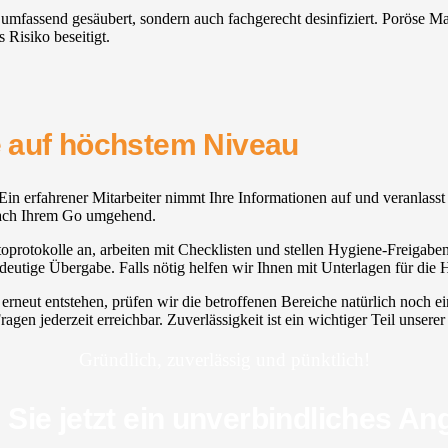
en umfassend gesäubert, sondern auch fachgerecht desinfiziert. Poröse 
 Risiko beseitigt.
ce auf höchstem Niveau
zt. Ein erfahrener Mitarbeiter nimmt Ihre Informationen auf und veranlas
t nach Ihrem Go umgehend.
oprotokolle an, arbeiten mit Checklisten und stellen Hygiene-Freigaben
eutige Übergabe. Falls nötig helfen wir Ihnen mit Unterlagen für die
erneut entstehen, prüfen wir die betroffenen Bereiche natürlich noc
ragen jederzeit erreichbar. Zuverlässigkeit ist ein wichtiger Teil unser
Gründlich, zuverlässig und pünktlich!
 Sie jetzt ein unverbindliches An