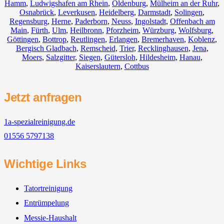
Hamm
,
Ludwigshafen am Rhein
,
Oldenburg
,
Mülheim an der Ruhr
,
Osnabrück
,
Leverkusen
,
Heidelberg
,
Darmstadt
,
Solingen
,
Regensburg
,
Herne
,
Paderborn
,
Neuss
,
Ingolstadt
,
Offenbach am
Main
,
Fürth
,
Ulm
,
Heilbronn
,
Pforzheim
,
Würzburg
,
Wolfsburg
,
Göttingen
,
Bottrop
,
Reutlingen
,
Erlangen
,
Bremerhaven
,
Koblenz
,
Bergisch Gladbach
,
Remscheid
,
Trier
,
Recklinghausen
,
Jena
,
Moers
,
Salzgitter
,
Siegen
,
Gütersloh
,
Hildesheim
,
Hanau
,
Kaiserslautern
,
Cottbus
Jetzt anfragen
1a-spezialreinigung.de
01556 5797138
Wichtige Links
Tatortreinigung
Entrümpelung
Messie-Haushalt