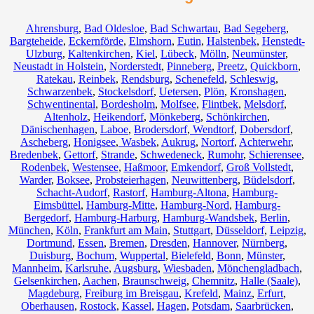
Ahrensburg
,
Bad Oldesloe
,
Bad Schwartau
,
Bad Segeberg
,
Bargteheide
,
Eckernförde
,
Elmshorn
,
Eutin
,
Halstenbek
,
Henstedt-
Ulzburg
,
Kaltenkirchen
,
Kiel
,
Lübeck
,
Mölln
,
Neumünster
,
Neustadt in Holstein
,
Norderstedt
,
Pinneberg
,
Preetz
,
Quickborn
,
Ratekau
,
Reinbek
,
Rendsburg
,
Schenefeld
,
Schleswig
,
Schwarzenbek
,
Stockelsdorf
,
Uetersen
,
Plön
,
Kronshagen
,
Schwentinental
,
Bordesholm
,
Molfsee
,
Flintbek
,
Melsdorf
,
Altenholz
,
Heikendorf
,
Mönkeberg
,
Schönkirchen
,
Dänischenhagen
,
Laboe
,
Brodersdorf
,
Wendtorf
,
Dobersdorf
,
Ascheberg
,
Honigsee
,
Wasbek
,
Aukrug
,
Nortorf
,
Achterwehr
,
Bredenbek
,
Gettorf
,
Strande
,
Schwedeneck
,
Rumohr
,
Schierensee
,
Rodenbek
,
Westensee
,
Haßmoor
,
Emkendorf
,
Groß Vollstedt
,
Warder
,
Boksee
,
Probsteierhagen
,
Neuwittenberg
,
Büdelsdorf
,
Schacht-Audorf
,
Rastorf
,
Hamburg-Altona
,
Hamburg-
Eimsbüttel
,
Hamburg-Mitte
,
Hamburg-Nord
,
Hamburg-
Bergedorf
,
Hamburg-Harburg
,
Hamburg-Wandsbek
,
Berlin
,
München
,
Köln
,
Frankfurt am Main
,
Stuttgart
,
Düsseldorf
,
Leipzig
,
Dortmund
,
Essen
,
Bremen
,
Dresden
,
Hannover
,
Nürnberg
,
Duisburg
,
Bochum
,
Wuppertal
,
Bielefeld
,
Bonn
,
Münster
,
Mannheim
,
Karlsruhe
,
Augsburg
,
Wiesbaden
,
Mönchengladbach
,
Gelsenkirchen
,
Aachen
,
Braunschweig
,
Chemnitz⁠
,
Halle (Saale)
,
Magdeburg
,
Freiburg im Breisgau
,
Krefeld
,
Mainz
,
Erfurt
,
Oberhausen
,
Rostock
,
Kassel
,
Hagen
,
Potsdam
,
Saarbrücken
,